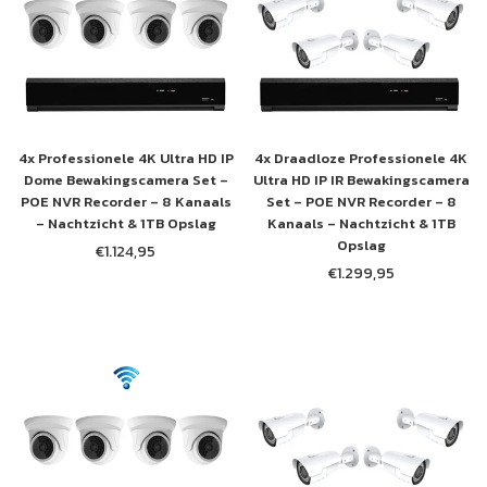
4x Professionele 4K Ultra HD IP
4x Draadloze Professionele 4K
Dome Bewakingscamera Set –
Ultra HD IP IR Bewakingscamera
POE NVR Recorder – 8 Kanaals
Set – POE NVR Recorder – 8
– Nachtzicht & 1TB Opslag
Kanaals – Nachtzicht & 1TB
Opslag
€1.124,95
Normale
€1.299,95
prijs
Normale
prijs
×
MELD JE AAN