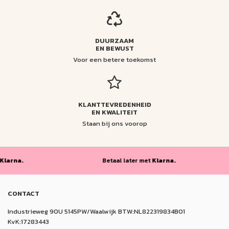
DUURZAAM
EN BEWUST
Voor een betere toekomst
KLANTTEVREDENHEID
EN KWALITEIT
Staan bij ons voorop
na.
Betaal later met
Klarna.
CONTACT
Industrieweg 90U 5145PW/Waalwijk BTW:NL822319834B01
KvK:17283443