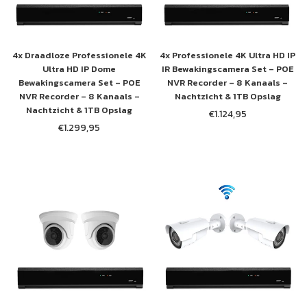
VOOR ONZE
NIEUWSBRIEF
4x Draadloze Professionele 4K
4x Professionele 4K Ultra HD IP
Ontvang 5% korting op je eerste aankoop!
Ultra HD IP Dome
IR Bewakingscamera Set – POE
Bewakingscamera Set – POE
NVR Recorder – 8 Kanaals –
NVR Recorder – 8 Kanaals –
Nachtzicht & 1TB Opslag
Nachtzicht & 1TB Opslag
€1.124,95
Normale
€1.299,95
ABONNEREN
Normale
prijs
prijs
DEZE POP-UP NIET MEER WEERGEVEN