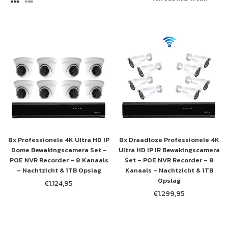
op
8x Professionele 4K Ultra HD IP
8x Draadloze Professionele 4K
Dome Bewakingscamera Set –
Ultra HD IP IR Bewakingscamera
POE NVR Recorder – 8 Kanaals
Set – POE NVR Recorder – 8
– Nachtzicht & 1TB Opslag
Kanaals – Nachtzicht & 1TB
Opslag
€1.124,95
Normale
€1.299,95
prijs
Normale
prijs